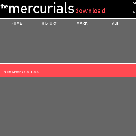
Su
N
(c) The Mercurials 2004-
2026